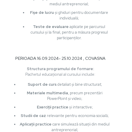
mediul antreprenorial;
Fișe de lucru
și ghiduri pentru documentare
individuală;
Teste de evaluare
aplicate pe parcursul
cursului și la final, pentru a măsura progresul
participanților.
PERIOADA 16.09.2024- 25.10.2024 , COVASNA
Structura programului de formare:
Pachetul educațional al cursului include:
Suport de curs
detaliat și bine structurat;
Materiale multimedia
, precum prezentări
PowerPoint și video;
Exerciții practice
și interactive;
Studii de caz
relevante pentru economia socială;
Aplicații practice
care simulează situații din mediul
antreprenorial;