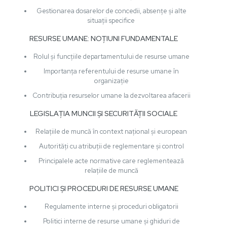
Gestionarea dosarelor de concedii, absențe și alte
situații specifice
RESURSE UMANE: NOȚIUNI FUNDAMENTALE
Rolul și funcțiile departamentului de resurse umane
Importanța referentului de resurse umane în
organizație
Contribuția resurselor umane la dezvoltarea afacerii
LEGISLAȚIA MUNCII ȘI SECURITĂȚII SOCIALE
Relațiile de muncă în context național și european
Autorități cu atribuții de reglementare și control
Principalele acte normative care reglementează
relațiile de muncă
POLITICI ȘI PROCEDURI DE RESURSE UMANE
Regulamente interne și proceduri obligatorii
Politici interne de resurse umane și ghiduri de