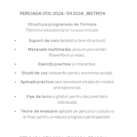
PERIOADA 01.10.2024- 11.11.2024 , BISTRIȚA
Structura programului de formare:
Pachetul educațional al cursului include:
Suport de curs
detaliat și bine structurat;
Materiale multimedia
, precum prezentări
PowerPoint și video;
Exerciții practice
și interactive;
Studii de caz
relevante pentru economia socială;
Aplicații practice
care simulează situații din mediul
antreprenorial;
Fișe de lucru
și ghiduri pentru documentare
individuală;
Teste de evaluare
aplicate pe parcursul cursului și
la final, pentru a măsura progresul participanților.