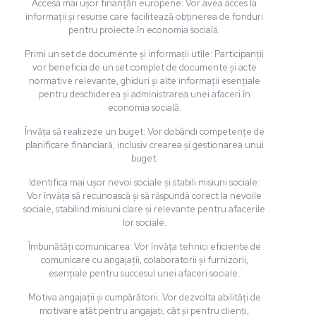
Accesa mai ușor finanțări europene: Vor avea acces la
informații și resurse care facilitează obținerea de fonduri
pentru proiecte în economia socială.
Primi un set de documente și informații utile: Participanții
vor beneficia de un set complet de documente și acte
normative relevante, ghiduri și alte informații esențiale
pentru deschiderea și administrarea unei afaceri în
economia socială.
Învăța să realizeze un buget: Vor dobândi competențe de
planificare financiară, inclusiv crearea și gestionarea unui
buget.
Identifica mai ușor nevoi sociale și stabili misiuni sociale:
Vor învăța să recunoască și să răspundă corect la nevoile
sociale, stabilind misiuni clare și relevante pentru afacerile
lor sociale.
Îmbunătăți comunicarea: Vor învăța tehnici eficiente de
comunicare cu angajații, colaboratorii și furnizorii,
esențiale pentru succesul unei afaceri sociale.
Motiva angajații și cumpărătorii: Vor dezvolta abilități de
motivare atât pentru angajați, cât și pentru clienți,