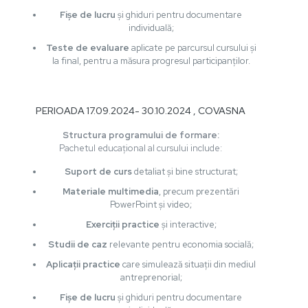
Fișe de lucru
și ghiduri pentru documentare
individuală;
Teste de evaluare
aplicate pe parcursul cursului și
la final, pentru a măsura progresul participanților.
PERIOADA 17.09.2024- 30.10.2024 , COVASNA
Structura programului de formare:
Pachetul educațional al cursului include:
Suport de curs
detaliat și bine structurat;
Materiale multimedia
, precum prezentări
PowerPoint și video;
Exerciții practice
și interactive;
Studii de caz
relevante pentru economia socială;
Aplicații practice
care simulează situații din mediul
antreprenorial;
Fișe de lucru
și ghiduri pentru documentare