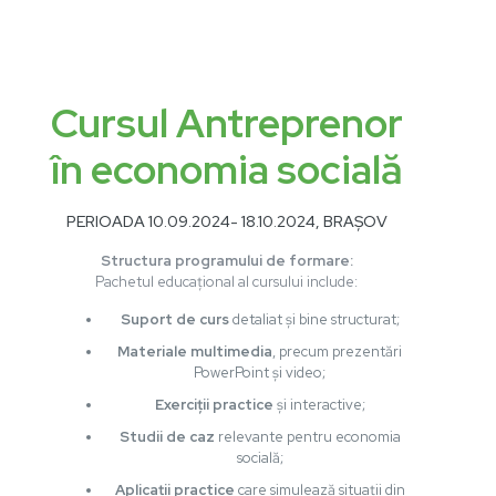
Cursul Antreprenor
în economia socială
PERIOADA 10.09.2024- 18.10.2024, BRAȘOV
Structura programului de formare:
Pachetul educațional al cursului include:
Suport de curs
detaliat și bine structurat;
Materiale multimedia
, precum prezentări
PowerPoint și video;
Exerciții practice
și interactive;
Studii de caz
relevante pentru economia
socială;
Aplicații practice
care simulează situații din