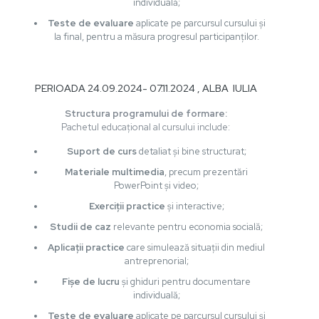
individuală;
Teste de evaluare
aplicate pe parcursul cursului și
la final, pentru a măsura progresul participanților.
PERIOADA 24.09.2024- 07.11.2024 , ALBA IULIA
Structura programului de formare:
Pachetul educațional al cursului include:
Suport de curs
detaliat și bine structurat;
Materiale multimedia
, precum prezentări
PowerPoint și video;
Exerciții practice
și interactive;
Studii de caz
relevante pentru economia socială;
Aplicații practice
care simulează situații din mediul
antreprenorial;
Fișe de lucru
și ghiduri pentru documentare
individuală;
Teste de evaluare
aplicate pe parcursul cursului și