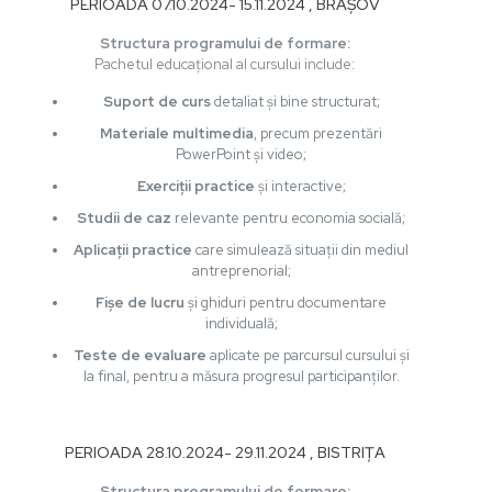
PERIOADA 07.10.2024- 15.11.2024 , BRAȘOV
Structura programului de formare:
Pachetul educațional al cursului include:
Suport de curs
detaliat și bine structurat;
Materiale multimedia
, precum prezentări
PowerPoint și video;
Exerciții practice
și interactive;
Studii de caz
relevante pentru economia socială;
Aplicații practice
care simulează situații din mediul
antreprenorial;
Fișe de lucru
și ghiduri pentru documentare
individuală;
Teste de evaluare
aplicate pe parcursul cursului și
la final, pentru a măsura progresul participanților.
PERIOADA 28.10.2024- 29.11.2024 , BISTRIȚA
Structura programului de formare: