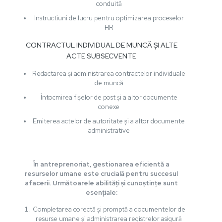
conduită
Instructiuni de lucru pentru optimizarea proceselor
HR
CONTRACTUL INDIVIDUAL DE MUNCĂ ȘI ALTE
ACTE SUBSECVENTE
Redactarea și administrarea contractelor individuale
de muncă
Întocmirea fișelor de post și a altor documente
conexe
Emiterea actelor de autoritate și a altor documente
administrative
În antreprenoriat, gestionarea eficientă a
resurselor umane este crucială pentru succesul
afacerii. Următoarele abilități și cunoștințe sunt
esențiale:
Completarea corectă și promptă a documentelor de
resurse umane și administrarea registrelor asigură