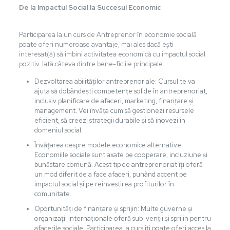
De la Impactul Social la Succesul Economic
Participarea la un curs de Antreprenor în economie socială
poate oferi numeroase avantaje, mai ales dacă ești
interesat(ă) să îmbini activitatea economică cu impactul social
pozitiv. Iată câteva dintre bene-ficiile principale:
Dezvoltarea abilităților antreprenoriale: Cursul te va
ajuta să dobândești competențe solide în antreprenoriat,
inclusiv planificare de afaceri, marketing, finanțare și
management. Vei învăța cum să gestionezi resursele
eficient, să creezi strategii durabile și să inovezi în
domeniul social.
Învățarea despre modele economice alternative:
Economiile sociale sunt axate pe cooperare, incluziune și
bunăstare comună. Acest tip de antreprenoriat îți oferă
un mod diferit de a face afaceri, punând accent pe
impactul social și pe reinvestirea profiturilor în
comunitate.
Oportunități de finanțare și sprijin: Multe guverne și
organizații internaționale oferă sub-venții și sprijin pentru
afacerile sociale. Participarea la curs îți poate oferi acces la