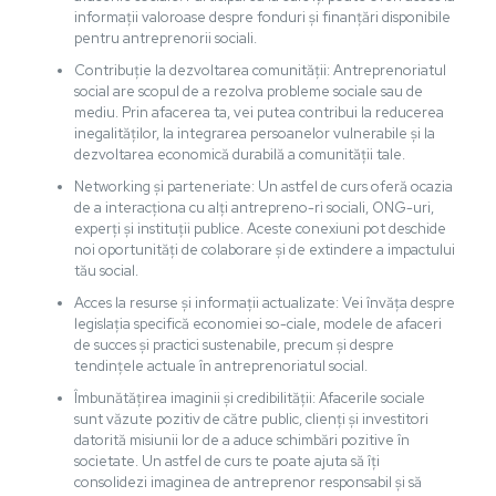
informații valoroase despre fonduri și finanțări disponibile
pentru antreprenorii sociali.
Contribuție la dezvoltarea comunității: Antreprenoriatul
social are scopul de a rezolva probleme sociale sau de
mediu. Prin afacerea ta, vei putea contribui la reducerea
inegalităților, la integrarea persoanelor vulnerabile și la
dezvoltarea economică durabilă a comunității tale.
Networking și parteneriate: Un astfel de curs oferă ocazia
de a interacționa cu alți antrepreno-ri sociali, ONG-uri,
experți și instituții publice. Aceste conexiuni pot deschide
noi oportunități de colaborare și de extindere a impactului
tău social.
Acces la resurse și informații actualizate: Vei învăța despre
legislația specifică economiei so-ciale, modele de afaceri
de succes și practici sustenabile, precum și despre
tendințele actuale în antreprenoriatul social.
Îmbunătățirea imaginii și credibilității: Afacerile sociale
sunt văzute pozitiv de către public, clienți și investitori
datorită misiunii lor de a aduce schimbări pozitive în
societate. Un astfel de curs te poate ajuta să îți
consolidezi imaginea de antreprenor responsabil și să